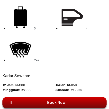
5
4
Yes
Kadar Sewaan:
12 Jam
: RM100
Harian
: RM150
Mingguan
: RM900
Bulanan
: RM2250
Book Now