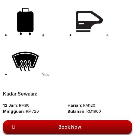
4
4
Yes
Kadar Sewaan:
12 Jam
: RM80
Harian
: RM120
Mingguan
: RM720
Bulanan
: RM1800
Book Now